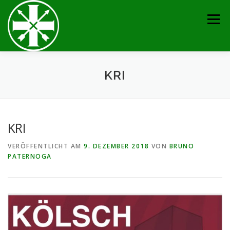
Zum
Inhalt
Menü
springen
AKTUELLES
TERMINE
BRUDERSCHAFT
KRI
VERANSTALTUNGEN
KONTAKT
GALERIE
KRI
VERÖFFENTLICHT AM
9. DEZEMBER 2018
VON
BRUNO
SERVICE
IMPRESSUM
PATERNOGA