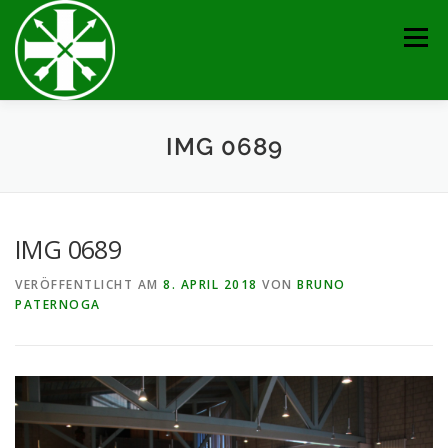
Zum
Inhalt
Menü
springen
AKTUELLES
TERMINE
BRUDERSCHAFT
IMG 0689
VERANSTALTUNGEN
KONTAKT
GALERIE
IMG 0689
VERÖFFENTLICHT AM
8. APRIL 2018
VON
BRUNO
SERVICE
IMPRESSUM
PATERNOGA