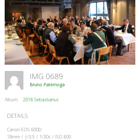
IMG 0689
Bruno Paternoga
Album:
2018 Sebastianus
DETAILS
Canon EOS 600D
18mm
/
ƒ/3.5
/
1/30s
/
ISO 800