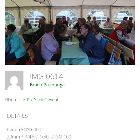
IMG 0614
Bruno Paternoga
Album:
2017 Schießevent
DETAILS
Canon EOS 600D
20mm
/
ƒ/4.5
/
1/50s
/
ISO 100