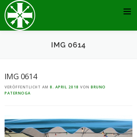
Zum
Inhalt
Menü
springen
AKTUELLES
TERMINE
BRUDERSCHAFT
IMG 0614
VERANSTALTUNGEN
KONTAKT
GALERIE
IMG 0614
VERÖFFENTLICHT AM
8. APRIL 2018
VON
BRUNO
SERVICE
IMPRESSUM
PATERNOGA