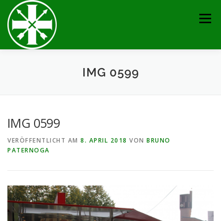
Zum
Inhalt
Menü
springen
AKTUELLES
TERMINE
BRUDERSCHAFT
IMG 0599
VERANSTALTUNGEN
KONTAKT
GALERIE
IMG 0599
VERÖFFENTLICHT AM
8. APRIL 2018
VON
BRUNO
SERVICE
IMPRESSUM
PATERNOGA