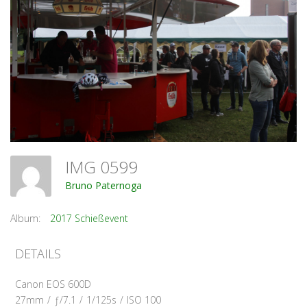
IMG 0599
Bruno Paternoga
Album:
2017 Schießevent
DETAILS
Canon EOS 600D
27mm
/
ƒ/7.1
/
1/125s
/
ISO 100