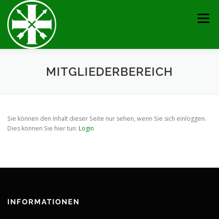
Zum
Inhalt
Menü
springen
AKTUELLES
TERMINE
BRUDERSCHAFT
MITGLIEDERBEREICH
VERANSTALTUNGEN
KONTAKT
GALERIE
Sie können den Inhalt dieser Seite nur sehen, wenn Sie sich einloggen.
Dies können Sie hier tun:
Login
SERVICE
IMPRESSUM
INFORMATIONEN